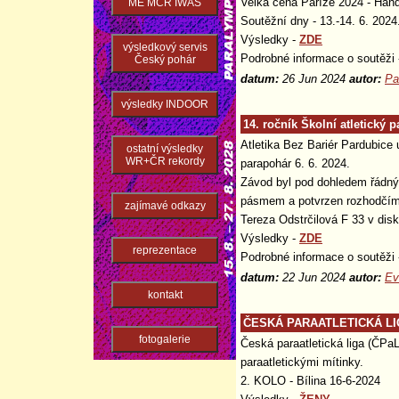
Velká cena Paříže 2024 - Hand
ME MČR IWAS
Soutěžní dny - 13.-14. 6. 2024
Výsledky -
ZDE
výsledkový servis
Podrobné informace o soutěži
Český pohár
datum:
26 Jun 2024
autor:
Pa
výsledky INDOOR
14. ročník Školní atletický 
Atletika Bez Bariér Pardubice u
ostatní výsledky
WR+ČR rekordy
parapohár 6. 6. 2024.
Závod byl pod dohledem řádný
pásmem a potvrzen rozhodčím 
zajímavé odkazy
Tereza Odstrčilová F 33 v dis
Výsledky -
ZDE
reprezentace
Podrobné informace o soutěži
datum:
22 Jun 2024
autor:
Ev
kontakt
ČESKÁ PARAATLETICKÁ LIGA
fotogalerie
Česká paraatletická liga (ČPaL
paraatletickými mítinky.
2. KOLO - Bílina 16-6-2024