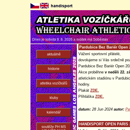
Dnes je sobota 8. 8. 2026 a svátek má
Soběslav
Pardubice Bez Bariér Open 
Vážení sportovní přátelé,
aktuálně
dovolujeme si Vás srdečně pozv
Pardubice Bez Bariér Open 20
historie
Akce proběhne
v neděli 22. 
atletickém stadiónu v Pardubi
atletika vozíčkářů
hodiny.
Plakát
ZDE.
Přihláška
ZDE.
kluby
datum:
28 Jun 2024
autor:
Pe
kalendář
HANDISPORT OPEN PARIS 20
soutěže PH MS