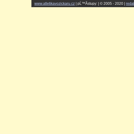
www.atletikavozickaru.cz
| pĹ™Ă­stupy:
| © 2005 - 2020 |
reda