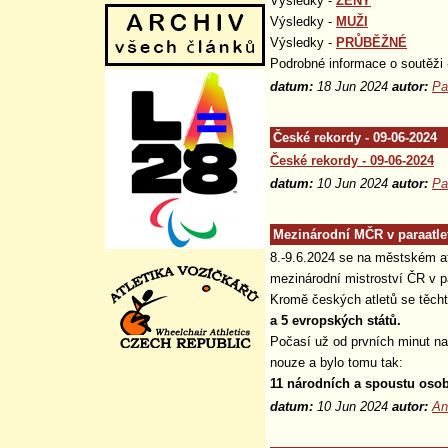
Výsledky -
ŽENY
Výsledky -
MUŽI
Výsledky -
PRŮBĚŽNÉ
Podrobné informace o soutěži
datum:
18 Jun 2024
autor:
Pa
České rekordy - 09-06-2024
České rekordy - 09-06-2024
datum:
10 Jun 2024
autor:
Pa
Mezinárodní MČR v paraatlet
8.-9.6.2024 se na městském a
mezinárodní mistroství ČR v pa
Kromě českých atletů se těcht
a 5 evropských států.
Počasí už od prvních minut n
nouze a bylo tomu tak:
11 národních a spoustu osob
datum:
10 Jun 2024
autor:
An