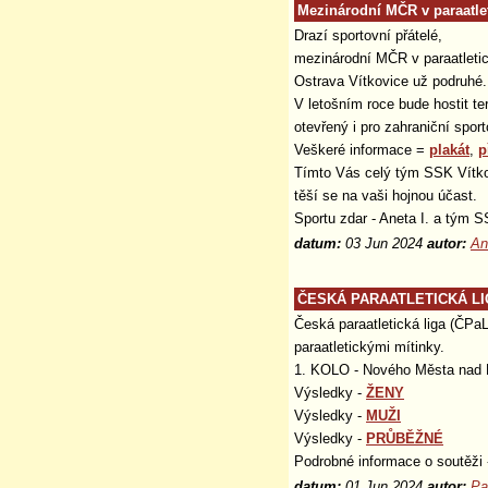
Mezinárodní MČR v paraatle
Drazí sportovní přátelé,
mezinárodní MČR v paraatleti
Ostrava Vítkovice už podruhé.
V letošním roce bude hostit t
otevřený i pro zahraniční spor
Veškeré informace =
plakát
,
p
Tímto Vás celý tým SSK Vítko
těší se na vaši hojnou účast.
Sportu zdar - Aneta I. a tým S
datum:
03 Jun 2024
autor:
An
ČESKÁ PARAATLETICKÁ LIGA
Česká paraatletická liga (ČPaL
paraatletickými mítinky.
1. KOLO - Nového Města nad M
Výsledky -
ŽENY
Výsledky -
MUŽI
Výsledky -
PRŮBĚŽNÉ
Podrobné informace o soutěži
datum:
01 Jun 2024
autor:
Pa