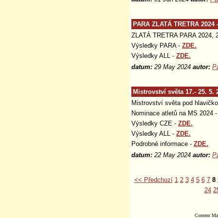
PARA ZLATÁ TRETRA 2024 -
ZLATÁ TRETRA PARA 2024, 28
Výsledky PARA -
ZDE.
Výsledky ALL -
ZDE.
datum:
29 May 2024
autor:
P
Mistrovství světa 17.- 25. 
Mistrovství světa pod hlavičk
Nominace atletů na MS 2024 
Výsledky CZE -
ZDE.
Výsledky ALL -
ZDE.
Podrobné informace -
ZDE.
datum:
22 May 2024
autor:
P
<< Předchozí
1
2
3
4
5
6
7
8
24
2
Content Ma