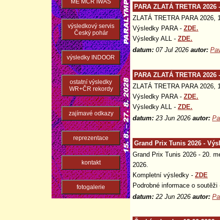
ME MČR IWAS
PARA ZLATÁ TRETRA 2026 -
ZLATÁ TRETRA PARA 2026, 16
výsledkový servis
Výsledky PARA -
ZDE.
Český pohár
Výsledky ALL -
ZDE.
datum:
07 Jul 2026
autor:
Pav
výsledky INDOOR
PARA ZLATÁ TRETRA 2026 -
ostatní výsledky
ZLATÁ TRETRA PARA 2026, 16
WR+ČR rekordy
Výsledky PARA -
ZDE.
Výsledky ALL -
ZDE.
zajímavé odkazy
datum:
23 Jun 2026
autor:
Pa
reprezentace
Grand Prix Tunis 2026 - Výs
Grand Prix Tunis 2026 - 20. me
kontakt
2026.
Kompletní výsledky -
ZDE
Podrobné informace o soutěži
fotogalerie
datum:
22 Jun 2026
autor:
Pa