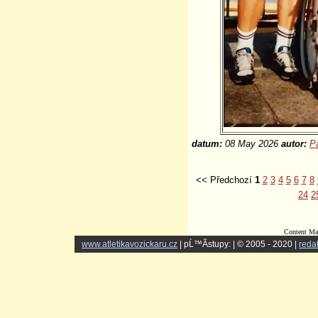
datum:
08 May 2026
autor:
P
<< Předchozí
1
2
3
4
5
6
7
8
24
2
Content Ma
www.atletikavozickaru.cz
| pĹ™Ă­stupy:
| © 2005 - 2020 |
reda