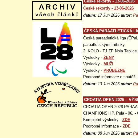
České rekordy - 13-06-2026
České rekordy - 13-06-2026
datum:
17 Jun 2026
autor:
Pa
ČESKÁ PARAATLETICKÁ LIGA
Česká paraatletická liga (ČPaL
paraatletickými mítinky.
2. KOLO - TJ ZP Nola Teplice
Výsledky -
ŽENY
Výsledky -
MUŽI
Výsledky -
PRŮBĚŽNÉ
Podrobné informace o soutěži
datum:
13 Jun 2026
autor:
Pa
CROATIA OPEN 2026 – VÝ
CROATIA OPEN 2026 PARAA
CHAMPIONSHIP, Pula - 06. - 0
Kompletní výsledky -
ZDE
Podrobné informace -
ZDE
datum:
08 Jun 2026
autor:
Pa