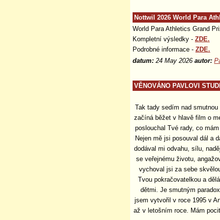
Nottwil 2026 World Para At
World Para Athletics Grand Pri
Kompletní výsledky -
ZDE.
Podrobné informace -
ZDE.
datum:
24 May 2026
autor:
P
VĚNOVÁNO PAVLOVI STUD
Tak tady sedím nad smutnou 
začíná běžet v hlavě film o mé
poslouchal Tvé rady, co mám d
Nejen mě jsi posouval dál a 
dodával mi odvahu, sílu, naději
se veřejnému životu, angažov
vychoval jsi za sebe skvělo
Tvou pokračovatelkou a dělá 
dětmi. Je smutným paradox
jsem vytvořil v roce 1995 v An
až v letošním roce. Mám pocit