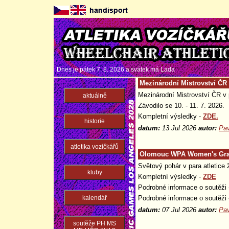
Dnes je pátek 7. 8. 2026 a svátek má
Lada
Mezinárodní Mistrovství ČR v
Mezinárodní Mistrovství ČR v p
aktuálně
Závodilo se 10. - 11. 7. 2026.
Kompletní výsledky -
ZDE.
historie
datum:
13 Jul 2026
autor:
Pav
atletika vozíčkářů
Olomouc WPA Women's Gran
Světový pohár v para atletice 
kluby
Kompletní výsledky -
ZDE
Podrobné informace o soutěži 
kalendář
Podrobné informace o soutěži 
datum:
07 Jul 2026
autor:
Pav
soutěže PH MS